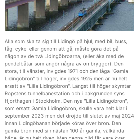
Alla som ska ta sig till Lidingö på hjul, med bil, buss,
tåg, cykel eller genom att gå, måste göra det på
någon av de två Lidingöbroarna, (eller åka med de
pendelbåtar som angör några av ön bryggor). Den
stora, till vänster, invigdes 1971 och den låga "Gamla
Lidingöbron" till höger, invigdes 1925 men är nu helt
ersatt av "Lilla Lidingöbron". Längst till höger skymtar
Ropstens tunnelbanestation och i bakgrunden syns
Hjorthagen i Stockholm. Den nya "Lilla Lidingöbron",
som ersatt Gamla Lidingöbron, skulle vara helt klar i
september 2023 men det dröjde till slutet av maj 2024
innan Lidingöbanan började köras över bron. Den
gamla bron med sin nästan 100 år gamla, välkända
båge, är nu helt riven. Men denna bild får vara kvar.