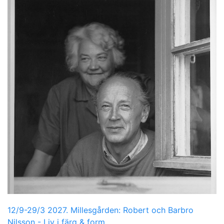
12/9-29/3 2027. Millesgården: Robert och Barbro
Nilsson - Liv i färg & form