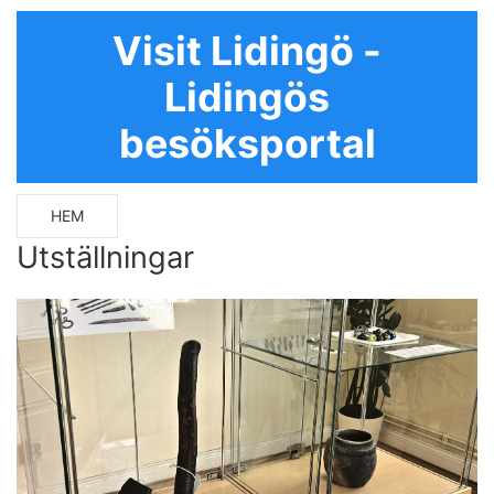
Visit Lidingö -
Lidingös
besöksportal
HEM
Utställningar