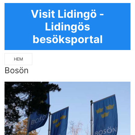
Visit Lidingö -
Lidingös
besöksportal
HEM
Bosön