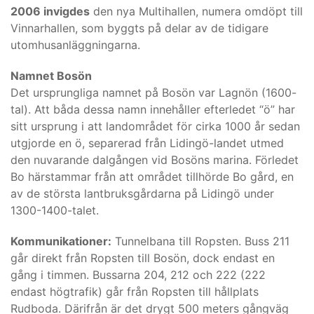
2006 invigdes
den nya Multihallen, numera omdöpt till
Vinnarhallen, som byggts på delar av de tidigare
utomhusanläggningarna.
Namnet Bosön
Det ursprungliga namnet på Bosön var Lagnön (1600-
tal). Att båda dessa namn innehåller efterledet “ö” har
sitt ursprung i att landområdet för cirka 1000 år sedan
utgjorde en ö, separerad från Lidingö-landet utmed
den nuvarande dalgången vid Bosöns marina. Förledet
Bo härstammar från att området tillhörde Bo gård, en
av de största lantbruksgårdarna på Lidingö under
1300-1400-talet.
Kommunikationer:
Tunnelbana till Ropsten. Buss 211
går direkt från Ropsten till Bosön, dock endast en
gång i timmen. Bussarna 204, 212 och 222 (222
endast högtrafik) går från Ropsten till hållplats
Rudboda. Därifrån är det drygt 500 meters gångväg