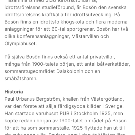
Tillsammans med SISU Idrottsutbildarna,
idrottsrörelsens studieförbund, är Bosön den svenska
idrottsrörelsens kraftkälla för idrottsutveckling. På
Bosön finns en idrottsfolkhögskola och flera moderna
anläggningar för ett 60-tal sportgrenar. Bosön har två
olika konferensanläggningar, Mästarvillan och
Olympiahuset.
På själva Bosön finns också ett antal privatvillor,
många från 1900-talets början, ett antal båtverkstäder,
sommarstugeområdet Dalakolonin och en
småbåtshamn.
Historia
Paul Urbanus Bergström, knallen från Västergötland,
var den förste att sälja färdigsydda kläder i Sverige.
Han startade varuhuset PUB i Stockholm 1925, men
köpte redan i början av 1900-talet området på Bosön
för att ha som sommarställe. 1925 flyttade han ut till