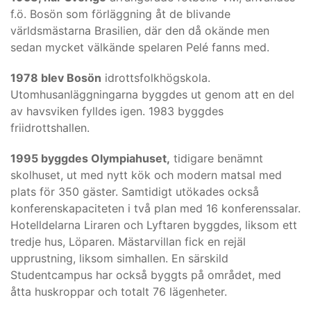
f.ö. Bosön som förläggning åt de blivande
världsmästarna Brasilien, där den då okände men
sedan mycket välkände spelaren Pelé fanns med.
1978 blev Bosön
idrottsfolkhögskola.
Utomhusanläggningarna byggdes ut genom att en del
av havsviken fylldes igen. 1983 byggdes
friidrottshallen.
1995 byggdes Olympiahuset,
tidigare benämnt
skolhuset, ut med nytt kök och modern matsal med
plats för 350 gäster. Samtidigt utökades också
konferenskapaciteten i två plan med 16 konferenssalar.
Hotelldelarna Liraren och Lyftaren byggdes, liksom ett
tredje hus, Löparen. Mästarvillan fick en rejäl
upprustning, liksom simhallen. En särskild
Studentcampus har också byggts på området, med
åtta huskroppar och totalt 76 lägenheter.