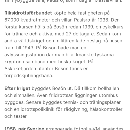
sin nybyggda villa, Paulsro, som i dag är Mästarvillan.
Riksidrottsförbundet
köpte hela fastigheten på
67.000 kvadratmeter och villan Paulsro år 1938. Den
första kursen hölls på Bosön redan 1939, en cykelkurs
för tränare och aktiva, med 27 deltagare. Sedan kom
andra världskriget och militären lade beslag på husen
fram till 1943. På Bosön hade man en
avlyssningsstation där man bl.a. knäckte tyskarna
krypton i samband med finska kriget. På
Askrikefjärden utanför Bosön fanns en
torpedskjutningsbana.
Efter kriget
byggdes Bosön ut. Då tillkom bollhallen
och simhallen. Även friidrottsanläggningen utomhus
byggdes. Senare byggdes tennis- och träningsplaner
och en idrottspoliklinik för rådgivning, hälsokontroller
och tester.
1958, när Sverige
arrangerade fotbolls-VM, användes